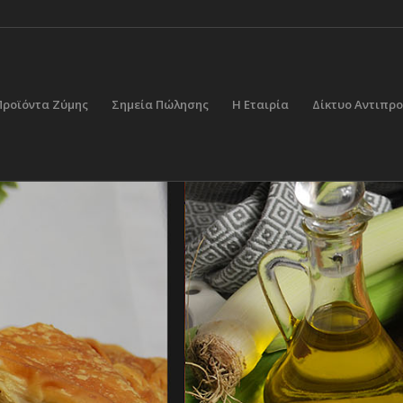
Προϊόντα Ζύμης
Σημεία Πώλησης
Η Εταιρία
Δίκτυο Αντιπ