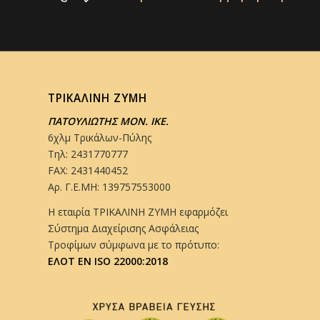
ΤΡΙΚΑΛΙΝΗ ΖΥΜΗ
ΠΑΤΟΥΛΙΩΤΗΣ ΜΟΝ. ΙΚΕ.
6χλμ Τρικάλων-Πύλης
Τηλ: 2431770777
FAX: 2431440452
Αρ. Γ.Ε.ΜΗ: 139757553000
Η εταιρία ΤΡΙΚΑΛΙΝΗ ΖΥΜΗ εφαρμόζει
Σύστημα Διαχείρισης Ασφάλειας
Τροφίμων σύμφωνα με το πρότυπο:
ΕΛΟΤ EN ISO 22000:2018