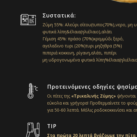
Συστατικά:
Ζύμη 55%: Αλεύρι σίτου(τυπος70%),νερο, μη
φυτικά λίπη&έλαια(ηλιέλαιο),αλάτι
Γέμιση 45%: πράσο (70%)κρεμμύδι ξερό,
αγελαδινο τυρι (20%)τυρι μηζηθρα (5%)
πιπεριά κοκκινη, ρίγανη,αλάτι, πιπέρι
μη υδρογονωμένα φυτικά λίπη%έλαια(ηλιέλαιο
Προτεινόμενες οδηγίες ψησίμ
Οι πίτες της
«Τρικαλινής Ζύμης»
ψήνονται 
εύκολα και γρήγορα! Προθερμαίνετε το φούρ
για 50-60 λεπτά. Μόλις ροδoκοκκινίσει και απ
TIP
Στα πρώτα 20 λεπτά βγάζουμε την πίτα 