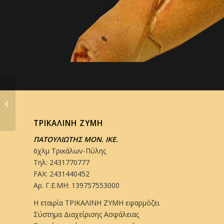
Στριφτή τυρόπιτα
ΤΡΙΚΑΛΙΝΗ ΖΥΜΗ
ΠΑΤΟΥΛΙΩΤΗΣ ΜΟΝ. ΙΚΕ.
6χλμ Τρικάλων-Πύλης
Τηλ: 2431770777
FAX: 2431440452
Αρ. Γ.Ε.ΜΗ: 139757553000
Η εταιρία ΤΡΙΚΑΛΙΝΗ ΖΥΜΗ εφαρμόζει
Σύστημα Διαχείρισης Ασφάλειας