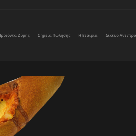
Προϊόντα Ζύμης
Σημεία Πώλησης
Η Εταιρία
Δίκτυο Αντιπ