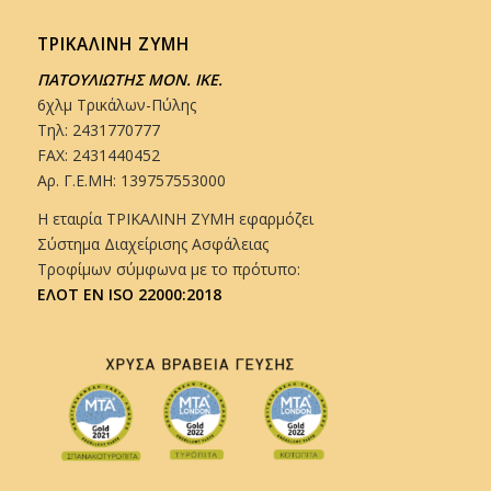
ΤΡΙΚΑΛΙΝΗ ΖΥΜΗ
ΠΑΤΟΥΛΙΩΤΗΣ ΜΟΝ. ΙΚΕ.
6χλμ Τρικάλων-Πύλης
Τηλ: 2431770777
FAX: 2431440452
Αρ. Γ.Ε.ΜΗ: 139757553000
Η εταιρία ΤΡΙΚΑΛΙΝΗ ΖΥΜΗ εφαρμόζει
Σύστημα Διαχείρισης Ασφάλειας
Τροφίμων σύμφωνα με το πρότυπο:
ΕΛΟΤ EN ISO 22000:2018